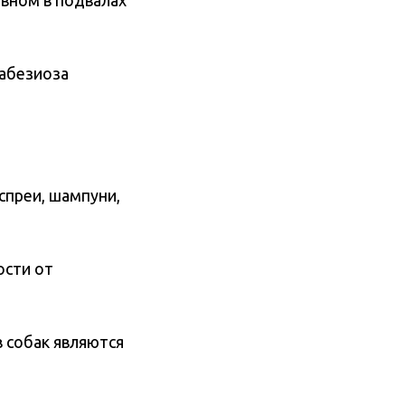
овном в подвалах
бабезиоза
спреи, шампуни,
ости от
 собак являются