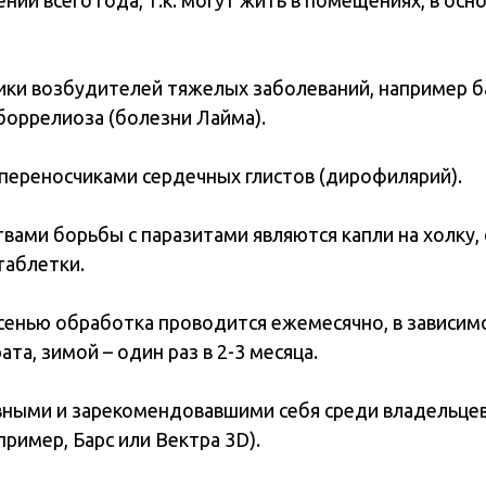
нии всего года, т.к. могут жить в помещениях, в осн
ики возбудителей тяжелых заболеваний, например 
боррелиоза (болезни Лайма).
переносчиками сердечных глистов (дирофилярий).
ами борьбы с паразитами являются капли на холку, 
таблетки.
осенью обработка проводится ежемесячно, в зависим
та, зимой – один раз в 2-3 месяца.
ыми и зарекомендовавшими себя среди владельцев
пример, Барс или Вектра 3D).