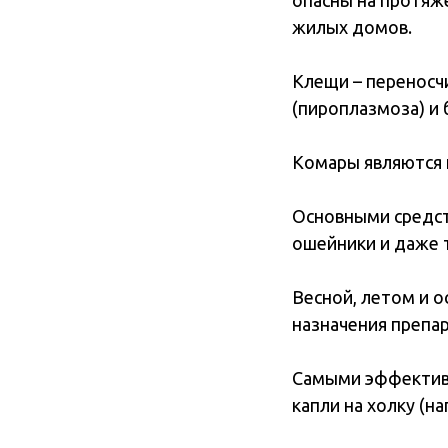
опасны на протяже
жилых домов.
Клещи – переносч
(пироплазмоза) и 
Комары являются 
Основными средств
ошейники и даже 
Весной, летом и 
назначения препара
Самыми эффективн
капли на холку (на