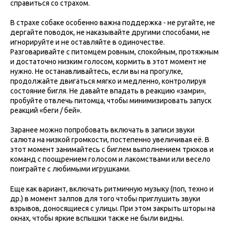
справиться со страхом.
В страхе собаке особенно важна поддержка - не ругайте, не
дергайте поводок, не наказывайте другими способами, не
игнорируйте и не оставляйте в одиночестве.
Разговаривайте с питомцем ровным, спокойным, протяжным
и достаточно низким голосом, кормить в этот момент не
нужно. Не останавливайтесь, если вы на прогулке,
продолжайте двигаться мягко и медленно, контролируя
состояние бигля. Не давайте впадать в реакцию «замри»,
пробуйте отвлечь питомца, чтобы минимизировать запуск
реакций «беги / бей».
Заранее можно попробовать включать в записи звуки
салюта на низкой громкости, постепенно увеличивая её. В
этот момент занимайтесь с биглем выполнением трюков и
команд с поощрением голосом и лакомствами или весело
поиграйте с любимыми игрушками.
Еще как вариант, включать ритмичную музыку (поп, техно и
др.) в момент залпов для того чтобы приглушить звуки
взрывов, доносящиеся с улицы. При этом закрыть шторы на
окнах, чтобы яркие вспышки также не были видны.