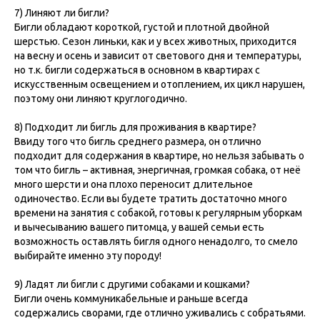
7) Линяют ли бигли?
Бигли обладают короткой, густой и плотной двойной
шерстью. Сезон линьки, как и у всех животных, приходится
на весну и осень и зависит от светового дня и температуры,
но т.к. бигли содержаться в основном в квартирах с
искусственным освещением и отоплением, их цикл нарушен,
поэтому они линяют круглогодично.
8) Подходит ли бигль для проживания в квартире?
Ввиду того что бигль среднего размера, он отлично
подходит для содержания в квартире, но нельзя забывать о
том что бигль – активная, энергичная, громкая собака, от неё
много шерсти и она плохо переносит длительное
одиночество. Если вы будете тратить достаточно много
времени на занятия с собакой, готовы к регулярным уборкам
и вычесыванию вашего питомца, у вашей семьи есть
возможность оставлять бигля одного ненадолго, то смело
выбирайте именно эту породу!
9) Ладят ли бигли с другими собаками и кошками?
Бигли очень коммуникабельные и раньше всегда
содержались сворами, где отлично уживались с собратьями.