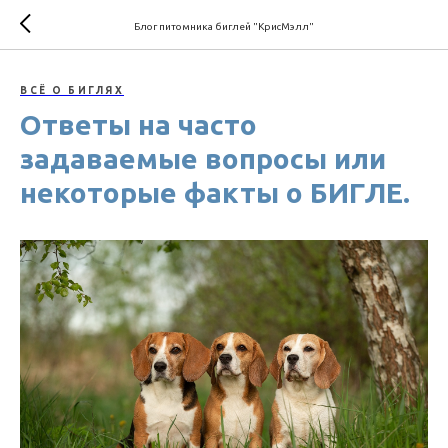
Блог питомника биглей "КрисМэлл"
ВСЁ О БИГЛЯХ
Ответы на часто
задаваемые вопросы или
некоторые факты о БИГЛЕ.