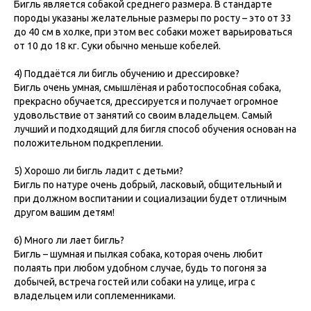
Бигль является собакой среднего размера. В стандарте
породы указаны желательные размеры по росту – это от 33
до 40 см в холке, при этом вес собаки может варьироваться
от 10 до 18 кг. Суки обычно меньше кобелей.
4) Поддаётся ли бигль обучению и дрессировке?
Бигль очень умная, смышлёная и работоспособная собака,
прекрасно обучается, дрессируется и получает огромное
удовольствие от занятий со своим владельцем. Самый
лучший и подходящий для бигля способ обучения основан на
положительном подкреплении.
5) Хорошо ли бигль ладит с детьми?
Бигль по натуре очень добрый, ласковый, общительный и
при должном воспитании и социализации будет отличным
другом вашим детям!
6) Много ли лает бигль?
Бигль – шумная и пылкая собака, которая очень любит
полаять при любом удобном случае, будь то погоня за
добычей, встреча гостей или собаки на улице, игра с
владельцем или соплеменниками.