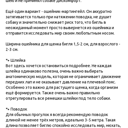
шею и не причинял собаке дискомфорт.
Ещё один вариант - ошейник-мартингейл. Он аккуратно
затягивается только при натяжении поводка, не душит
собаку и значительно снижает риск того, что бигль в
неожиданный момент просто вывернется из ошейника и
отправится исследовать мир своим любопытным носом.
Ширина ошейника для щенка бигля 1,5-2 см, для взрослого -
2-3 см.
🐾 Шлейка
Вот здесь хочется остановиться подробнее. Не каждая
шлейка одинаково полезна, очень важно выбирать
анатомическую модель, которая не ограничивает движение
передних лап и не оказывает давление на плечевой пояс.
Особенно это важно для растущего щенка, когда организм
ещё формируется. Также очень важно правильно
отрегулировать все ремешки шлейки под тело собаки.
🐾 Поводок
Для обычных прогулок я всегда рекомендую поводок
длиной не менее трёх метров, идеально 3-5 метра. Такая
длина позволяет биглю спокойно исследовать мир, нюхать,