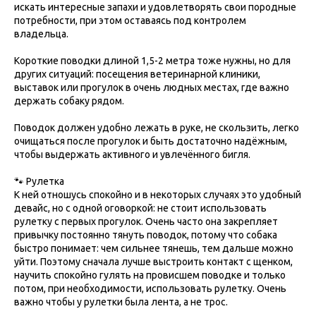
искать интересные запахи и удовлетворять свои породные
потребности, при этом оставаясь под контролем
владельца.
Короткие поводки длиной 1,5-2 метра тоже нужны, но для
других ситуаций: посещения ветеринарной клиники,
выставок или прогулок в очень людных местах, где важно
держать собаку рядом.
Поводок должен удобно лежать в руке, не скользить, легко
очищаться после прогулок и быть достаточно надёжным,
чтобы выдержать активного и увлечённого бигля.
🐾 Рулетка
К ней отношусь спокойно и в некоторых случаях это удобный
девайс, но с одной оговоркой: не стоит использовать
рулетку с первых прогулок. Очень часто она закрепляет
привычку постоянно тянуть поводок, потому что собака
быстро понимает: чем сильнее тянешь, тем дальше можно
уйти. Поэтому сначала лучше выстроить контакт с щенком,
научить спокойно гулять на провисшем поводке и только
потом, при необходимости, использовать рулетку. Очень
важно чтобы у рулетки была лента, а не трос.