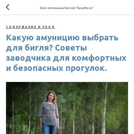
Блог питомника биглей "КрисМэлл"
СОДЕРЖАНИЕ И УХОД
Какую амуницию выбрать
для бигля? Советы
заводчика для комфортных
и безопасных прогулок.