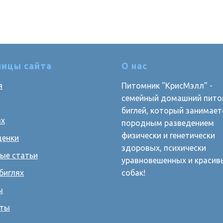
ницы сайта
О нас
я
Питомник "КрисМэлл" -
семейный домашний пито
биглей, который занимает
ях
породным разведением
физически и генетически
щенки
здоровых, психически
ые статьи
уравновешенных и красив
биглях
собак!
ы
кты