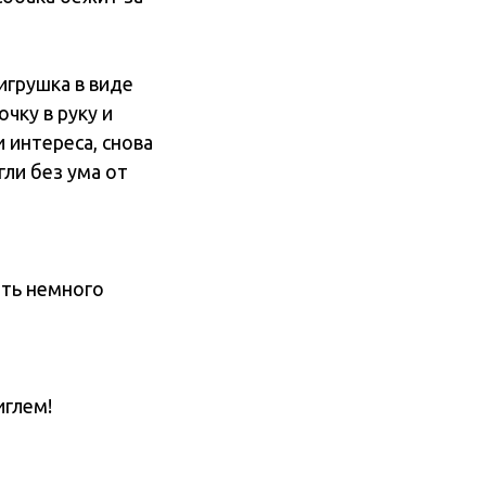
игрушка в виде
чку в руку и
 интереса, снова
ли без ума от
ить немного
иглем!