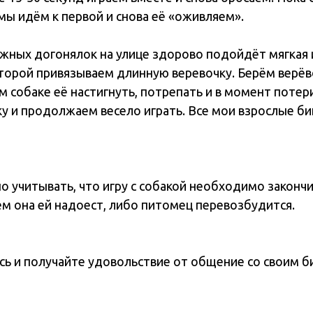
мы идём к первой и снова её «оживляем».
ужных догонялок на улице здорово подойдёт мягкая 
оторой привязываем длинную веревочку. Берём верёво
 собаке её настигнуть, потрепать и в момент потери
 и продолжаем весело играть. Все мои взрослые биг
но учитывать, что игру с собакой необходимо законч
м она ей надоест, либо питомец перевозбудится.
сь и получайте удовольствие от общение со своим б