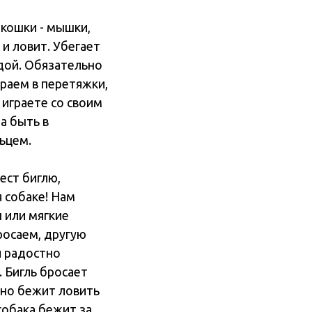
 кошки - мышки,
 и ловит. Убегает
удой. Обязательно
граем в перетяжки,
 играете со своим
а быть в
льцем.
ест биглю,
 собаке! Нам
 или мягкие
росаем, другую
л радостно
. Бигль бросает
ьно бежит ловить
собака бежит за