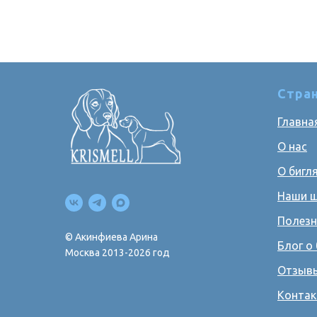
Стра
Главна
О нас
О бигл
Наши 
Полезн
© Акинфиева Арина
Блог о 
Москва 2013-2026 год
Отзыв
Конта