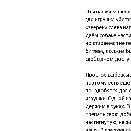
Для наших маленьк
где игрушка убега
«зверёк» слева на
даём собаке насти
но стараемся не п
биглем, должна б
свободном доступе
Простое выбрасыв
поэтому есть еще 
понадобятся две о
игрушки. Одной из
держим в руках. В
трепать свою добы
настигнутую, не ж
нашу. В следующие