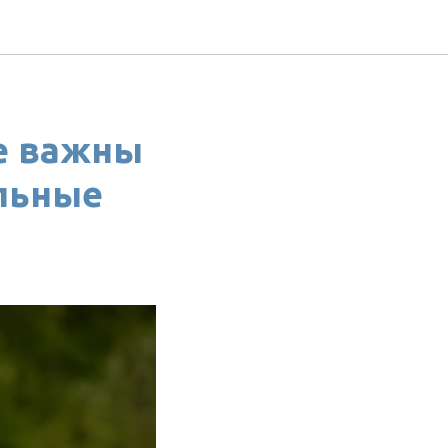
е важны
ильные