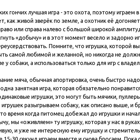
их гончих лучшая игра - это охота, поэтому играем в
ет, как живой зверёк по земле, а охотник её догоняет
право или справа налево с большой широкой амплит
гнуть «добычу» и в этот момент весело и задорно и
ереусердствовать. Помните, что игрушка, которой вы
ыть самой любимой и желанной, но никогда не должн
 у собаки, а использоваться только для игр с владе
ание мяча, обычная апортировка, очень быстро надо
одна занятная игра, которая обязательно понравится
динаковые игрушки, это могут быть мячики, пуллеры
 игрушек разыгрываем собаку, как описано выше, и б
 то время когда питомец добежал до игрушки и нача
чу, мы «оживляем» ту игрушку, которая у нас в руках
ивую, и уже не интересную ему игрушку и стремител
 15-30 секунд играем вместе и снова бросаем. Пока 