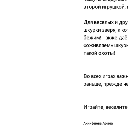
второй игрушкой, 
Для веселых и др
шкурки зверя, к к
бежим! Также даём
«оживляем» шкурку
такой охоты!
Во всех играх важ
раньше, прежде че
Играйте, веселите
Акинфиева Арина