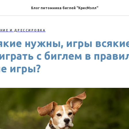
Блог питомника биглей "КрисМэлл"
ЕНИЕ И ДРЕССИРОВКА
якие нужны, игры всяки
 играть с биглем в прав
е игры?