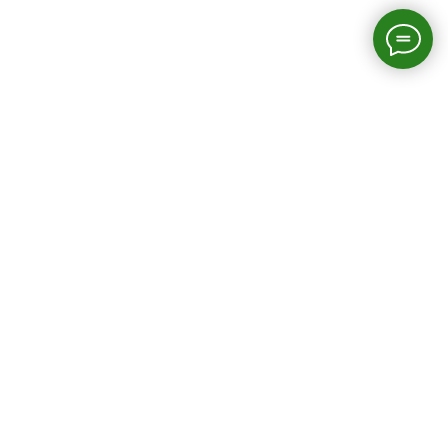
Страницы сайта
Главная
О нас
О биглях
Наши щенки
Полезные статьи
© Акинфиева Арина
Блог о биглях
Москва 2013-2026 год
Отзывы
Контакты