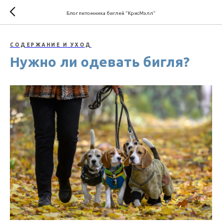
Блог питомника биглей "КрисМэлл"
СОДЕРЖАНИЕ И УХОД
Нужно ли одевать бигля?