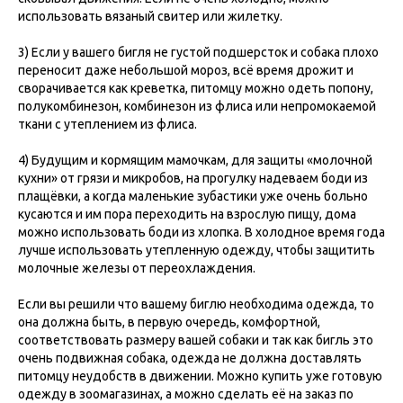
использовать вязаный свитер или жилетку.
3) Если у вашего бигля не густой подшерсток и собака плохо
переносит даже небольшой мороз, всё время дрожит и
сворачивается как креветка, питомцу можно одеть попону,
полукомбинезон, комбинезон из флиса или непромокаемой
ткани с утеплением из флиса.
4) Будущим и кормящим мамочкам, для защиты «молочной
кухни» от грязи и микробов, на прогулку надеваем боди из
плащёвки, а когда маленькие зубастики уже очень больно
кусаются и им пора переходить на взрослую пищу, дома
можно использовать боди из хлопка. В холодное время года
лучше использовать утепленную одежду, чтобы защитить
молочные железы от переохлаждения.
Если вы решили что вашему биглю необходима одежда, то
она должна быть, в первую очередь, комфортной,
соответствовать размеру вашей собаки и так как бигль это
очень подвижная собака, одежда не должна доставлять
питомцу неудобств в движении. Можно купить уже готовую
одежду в зоомагазинах, а можно сделать её на заказ по