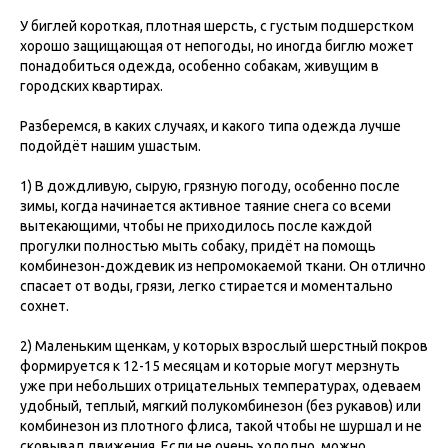
У биглей короткая, плотная шерсть, с густым подшерстком
хорошо защищающая от непогоды, но иногда биглю может
понадобиться одежда, особенно собакам, живущим в
городских квартирах.
Разберемся, в каких случаях, и какого типа одежда лучше
подойдёт нашим ушастым.
1) В дождливую, сырую, грязную погоду, особенно после
зимы, когда начинается активное таяние снега со всеми
вытекающими, чтобы не приходилось после каждой
прогулки полностью мыть собаку, придёт на помощь
комбинезон-дождевик из непромокаемой ткани. Он отлично
спасает от воды, грязи, легко стирается и моментально
сохнет.
2) Маленьким щенкам, у которых взрослый шерстный покров
формируется к 12-15 месяцам и которые могут мерзнуть
уже при небольших отрицательных температурах, одеваем
удобный, теплый, мягкий полукомбинезон (без рукавов) или
комбинезон из плотного флиса, такой чтобы не шуршал и не
сковывал движения. Если не очень холодно, можно