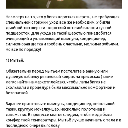
Несмотря на то, что у бигля короткая шерсть, не требующая
специальной стрижки, уход все же необходим. У бигля
двойной тип шерсти - короткий остевой волос и густой
подшерсток. Для ухода за такой шерстью понадобится
очищающий и увлажняющий шампуни, кондиционер,
силиконовая щетка и гребень с частыми, мелкими зубъями.
Но всё по порядку!
1) Мытьё.
Обязательно перед мытьем постелите в ванную или
душевую кабинку резиновый коврик на присосках (такие
легко найти на маркетплейсах), чтобы лапы бигля не
скользили и процедура была максимально комфортной и
безопасной.
Заранее приготовьте шампунь, кондиционер, небольшой
тазик, круглую мочалку-шар, несколько полотенец и
лакомство. В процессе мытья следим, чтобы вода была
комфортной температуры. Мытьё лучше начинать с тела и в
последнюю очередь голову.