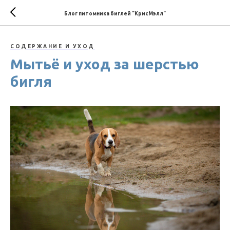
Блог питомника биглей "КрисМэлл"
СОДЕРЖАНИЕ И УХОД
Мытьё и уход за шерстью
бигля