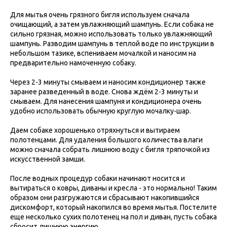
Для мытья очень грязного бигля используем сначала
очищающий, а затем увлажняющий шампунь. Если собака не
сильно грязная, можно использовать только увлажняющий
шампунь. Разводим шампунь в теплой воде по инструкции в
небольшом тазике, вспениваем мочалкой и наносим на
предварительно намоченную собаку.
Через 2-3 минуты смываем и наносим кондиционер также
заранее разведенный в воде. Снова ждём 2-3 минуты и
смываем. Для нанесения шампуня и кондиционера очень
удобно использовать обычную круглую мочалку-шар.
Даем собаке хорошенько отряхнуться и вытираем
полотенцами. Для удаления большого количества влаги
можно сначала собрать лишнюю воду с бигля тряпочкой из
искусственной замши.
После водных процедур собаки начинают носится и
вытираться о ковры, диваны и кресла - это нормально! Таким
образом они разгружаются и сбрасывают накопившийся
дискомфорт, который накопился во время мытья. Постелите
еще несколько сухих полотенец на пол и диван, пусть собака
сбросит лишнюю энергию.