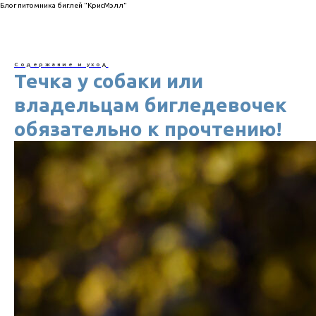
Блог питомника биглей "КрисМэлл"
Содержание и уход
Течка у собаки или
владельцам бигледевочек
обязательно к прочтению!