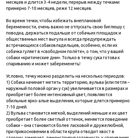
месяцев и длится 3-4 недели, перерыв между течками
примерно 7-10 месяцев, реже 12 месяцев.
Во время течки, чтобы избежать внеплановой
беременности, очень важно не отпускать свою биглюшу с
поводка, держаться подальше от собачьих площадок и
общественных мест выгула и всегда предупреждать
встречающихся собаковладельцев, особенно, если их
собачка гуляет в «свободном полёте», о том, что у вашей
собаки «критические дни». Только в течку сука готова к
спариванию и может забеременеть!
Условно, течку можно разделить на несколько периодов:
1) Собака начинает метить территорию, вульва (или петля –
наружный половой орган у сук) увеличивается в размерах и
приобретает более интенсивный цвет, появляются
обильные ярко-алые выделения, которые длятся примерно
7-10 дней.
2) Вульва становится мягкой, выделений меньше и их цвет
приобретает более светлый оттенок, меняется поведение
собаки – она становится более ласковой и дружелюбной,
при прикосновении в области крупа отводит хвост в
сторону, замирает, демонстрируя готовность к спариванию.