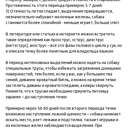
Протяженность этого периода примерно 5-7 дней.
3) Отечность петли спадает, выделения прекращаются,
незначительно набухают молочные железы, собака
становится более спокойной - меньше играет, больше спит.
В литературе или статьях в интернете можно встретить
такие определения как проэструс, эструс, диэструс
(метэструс), анэструс – всё это фазы полового цикла у сук, но
я описала течку более понятным для владельца языком.
В период интенсивных выделений можно надеть на собаку
специальные трусы, чтобы избежать загрязнения домашних
поверхностей, тем более, если у вас, как у большинства
семей, диванно-кроватный бигль, а можно на время течки
застелить диваны и кровати пледами, а ковры свернуть.
Помните, что к трусам необходимо приучить питомца
заранее – до наступления течки.
Примерно через 50-60 дней после второго периода течки
возможно наступление ложной щенности – собака начинает
искать место, роет лежаки и подстилки, таскает игрушки и
из молочных желез наблюдаются выделения. При