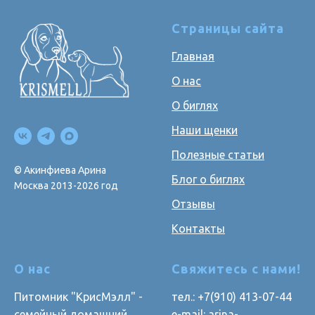
Страницы сайта
Главная
О нас
О биглях
Наши щенки
Полезные статьи
© Акинфиева Арина
Блог о биглях
Москва 2013-2026 год
Отзывы
Контакты
О нас
Свяжитесь с нами!
Питомник "КрисМэлл" -
тел.: +7(910) 413-07-44
семейный домашний
e-mail: arina-