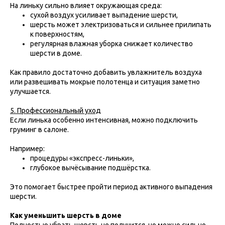
На линьку сильно влияет окружающая среда:
сухой воздух усиливает выпадение шерсти,
шерсть может электризоваться и сильнее прилипать
к поверхностям,
регулярная влажная уборка снижает количество
шерсти в доме.
Как правило достаточно добавить увлажнитель воздуха
или развешивать мокрые полотенца и ситуация заметно
улучшается.
5. Профессиональный уход
Если линька особенно интенсивная, можно подключить
груминг в салоне.
Например:
процедуры «экспресс-линьки»,
глубокое вычёсывание подшёрстка.
Это помогает быстрее пройти период активного выпадения
шерсти.
Как уменьшить шерсть в доме
Полностью убрать шерсть не получится, но можно сильно