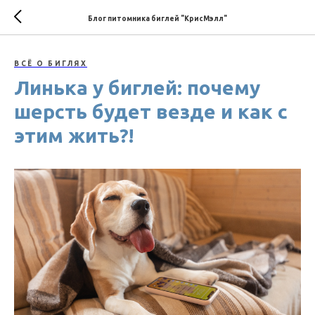
Блог питомника биглей "КрисМэлл"
ВСЁ О БИГЛЯХ
Линька у биглей: почему
шерсть будет везде и как с
этим жить?!