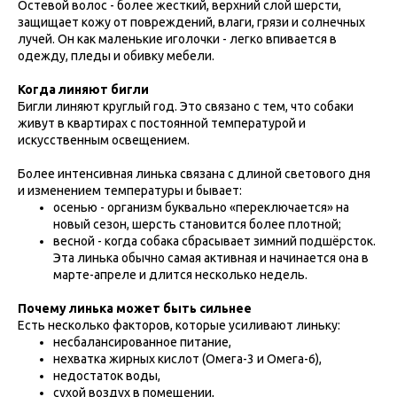
Остевой волос - более жесткий, верхний слой шерсти,
защищает кожу от повреждений, влаги, грязи и солнечных
лучей. Он как маленькие иголочки - легко впивается в
одежду, пледы и обивку мебели.
Когда линяют бигли
Бигли линяют круглый год. Это связано с тем, что собаки
живут в квартирах с постоянной температурой и
искусственным освещением.
Более интенсивная линька связана с длиной светового дня
и изменением температуры и бывает:
осенью - организм буквально «переключается» на
новый сезон, шерсть становится более плотной;
весной - когда собака сбрасывает зимний подшёрсток.
Эта линька обычно самая активная и начинается она в
марте-апреле и длится несколько недель.
Почему линька может быть сильнее
Есть несколько факторов, которые усиливают линьку:
несбалансированное питание,
нехватка жирных кислот (Омега-3 и Омега-6),
недостаток воды,
сухой воздух в помещении,