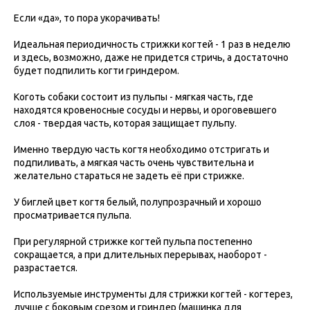
Если «да», то пора укорачивать!
Идеальная периодичность стрижки когтей - 1 раз в неделю
и здесь, возможно, даже не придется стричь, а достаточно
будет подпилить когти гриндером.
Коготь собаки состоит из пульпы - мягкая часть, где
находятся кровеносные сосуды и нервы, и ороговевшего
слоя - твердая часть, которая защищает пульпу.
Именно твердую часть когтя необходимо отстригать и
подпиливать, а мягкая часть очень чувствительна и
желательно стараться не задеть её при стрижке.
У биглей цвет когтя белый, полупрозрачный и хорошо
просматривается пульпа.
При регулярной стрижке когтей пульпа постепенно
сокращается, а при длительных перерывах, наоборот -
разрастается.
Используемые инструменты для стрижки когтей - когтерез,
лучше с боковым срезом и гриндер (машинка для