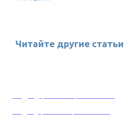
Читайте другие статьи
Уход, содержание и кормление бигля
Уход, содержание и кормление бигля