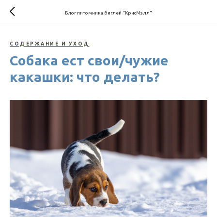
Блог питомника биглей "КрисМэлл"
СОДЕРЖАНИЕ И УХОД
Собака ест свои/чужие
какашки: что делать?