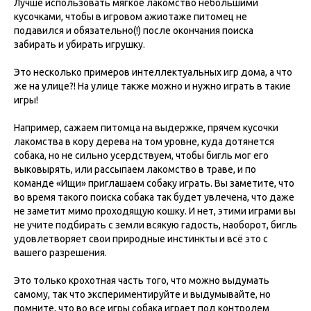
Лучше использовать мягкое лакомство небольшими
кусочками, чтобы в игровом ажиотаже питомец не
подавился и обязательно(!) после окончания поиска
забирать и убирать игрушку.
Это несколько примеров интеллектуальных игр дома, а что
же на улице?! На улице также можно и нужно играть в такие
игры!
Например, сажаем питомца на выдержке, прячем кусочки
лакомства в кору дерева на том уровне, куда дотянется
собака, но не сильно усердствуем, чтобы бигль мог его
выковырять, или рассыпаем лакомство в траве, и по
команде «Ищи» приглашаем собаку играть. Вы заметите, что
во время такого поиска собака так будет увлечена, что даже
не заметит мимо проходящую кошку. И нет, этими играми вы
не учите подбирать с земли всякую гадость, наоборот, бигль
удовлетворяет свои природные инстинкты и всё это с
вашего разрешения.
Это только крохотная часть того, что можно выдумать
самому, так что экспериментируйте и выдумывайте, но
помните, что во все игры собака играет под контролем