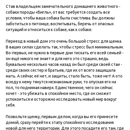
Став владельцем замечательного домашнего животного -
собаки породы «Бигль», от вас требуется создать все
условия, чтобы ваша собака была счастлива. Вы должны
заботиться о питомце, воспитывать, беречь от опасных
ситуаций и относиться к собаке, как к собаке.
Переезд в новый дом это очень большой стресс для щенка.
В ваших силах сделать так, чтобы стресс был минимальным.
Во-первых, не нужно в первые дни тискать его всей семьей -
он ещё никого не знает и для него это страшно, ведь
буквально несколько часов назад он был среди своей стаи -
среди своих сестер и братьев, где их от всего защищала
мать. А сейчас её нет, и защиты, стало быть, тоже нет! А ото
всюду к нему тянутся незнакомые руки, то опуская его на
пол, то поднимая наверх. Единственное, чего он сейчас
хочет - это убежать в спокойное место, где он сможет
успокоиться и осторожно исследовать новый мир вокруг
себя.
Позвольте щенку, первым делом, когда вы его принесете
домой, сразу перейти к этапу спокойного исследования
новой для него территории. Для этого посадите его там, где