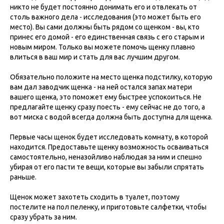
никто не будет постоянно донимать его и отвлекать от
столь важного дела - исследования (это может быть его
место). Вы сами должны быть рядом со щенком - вы, кто
принес его домой - его единственная связь с его старым и
новым миром. Только вы можете помочь щенку плавно
влиться в ваш мир и стать для вас лучшим другом.
Обязательно положите на место щенка подстилку, которую
вам дал заводчик щенка - на ней остался запах матери
вашего щенка, это поможет ему быстрее успокоиться. Не
предлагайте щенку сразу поесть - ему сейчас не до того, а
вот миска с водой всегда должна быть доступна для щенка.
Первые часы щенок будет исследовать комнату, в которой
находится. Предоставьте щенку возможность осваиваться
самостоятельно, неназойливо наблюдая за ним и спешно
убирая от его пасти те вещи, которые вы забыли спрятать
раньше.
Щенок может захотеть сходить в туалет, поэтому
постелите на пол пеленку, и приготовьте салфетки, чтобы
сразу убрать за ним.