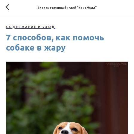
Блог питомника биглей "КрисМэлл"
СОДЕРЖАНИЕ И УХОД
7 способов, как помочь
собаке в жару