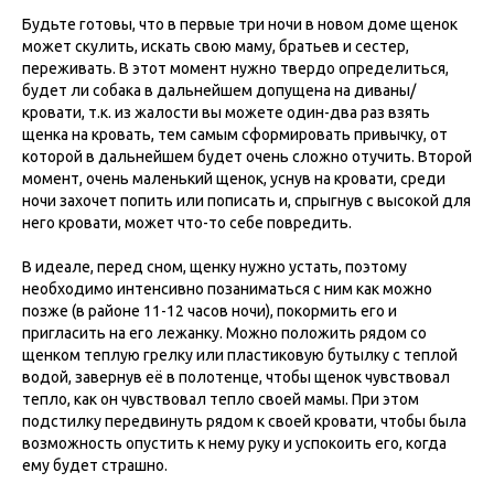
Будьте готовы, что в первые три ночи в новом доме щенок
может скулить, искать свою маму, братьев и сестер,
переживать. В этот момент нужно твердо определиться,
будет ли собака в дальнейшем допущена на диваны/
кровати, т.к. из жалости вы можете один-два раз взять
щенка на кровать, тем самым сформировать привычку, от
которой в дальнейшем будет очень сложно отучить. Второй
момент, очень маленький щенок, уснув на кровати, среди
ночи захочет попить или пописать и, спрыгнув с высокой для
него кровати, может что-то себе повредить.
В идеале, перед сном, щенку нужно устать, поэтому
необходимо интенсивно позаниматься с ним как можно
позже (в районе 11-12 часов ночи), покормить его и
пригласить на его лежанку. Можно положить рядом со
щенком теплую грелку или пластиковую бутылку с теплой
водой, завернув её в полотенце, чтобы щенок чувствовал
тепло, как он чувствовал тепло своей мамы. При этом
подстилку передвинуть рядом к своей кровати, чтобы была
возможность опустить к нему руку и успокоить его, когда
ему будет страшно.